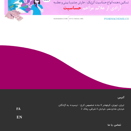
آدرس
ایران، تهران، کیلومتر 8 جاده مخصوص کرج - نرسیده به آزادگان
FA
خیابان شانزدهم،
خیابان 4 شرقی، پلاک 2
EN
تماس با ما