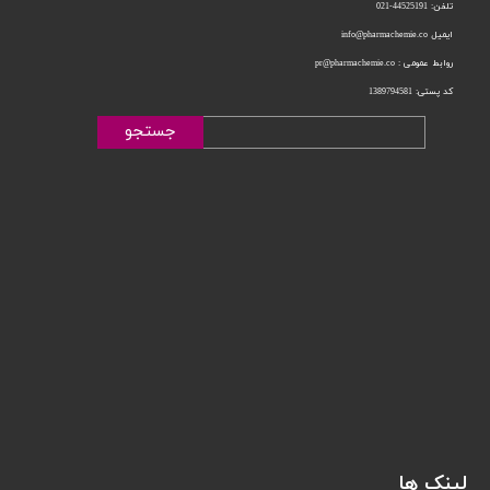
تلفن: 44525191-021
ایمیل info@pharmachemie.co
روابط عمومی : pr@pharmachemie.co
کد پستی: 1389794581
جستجو
لینک ها