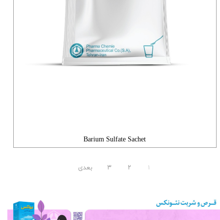
Barium Sulfate Sachet
۱
۲
۳
بعدی