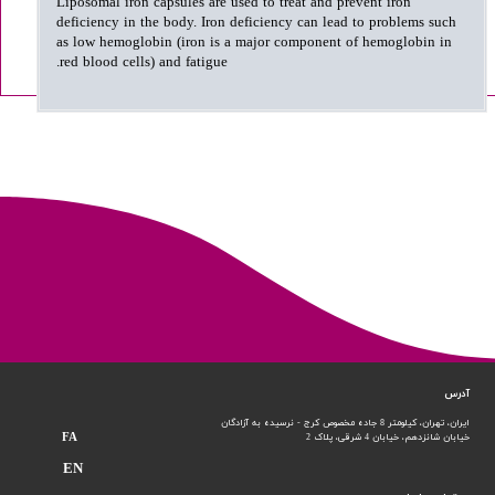
Liposomal iron capsules are used to treat and prevent iron
deficiency in the body. Iron deficiency can lead to problems such
as low hemoglobin (iron is a major component of hemoglobin in
red blood cells) and fatigue.
آدرس
ایران، تهران، کیلومتر 8 جاده مخصوص کرج - نرسیده به آزادگان
FA
خیابان شانزدهم،
خیابان 4 شرقی، پلاک 2
EN