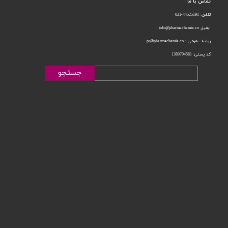
تماس با ما
تلفن: 44525191-021
ایمیل info@pharmachemie.co
روابط عمومی : pr@pharmachemie.co
کد پستی: 1389794581
جستجو