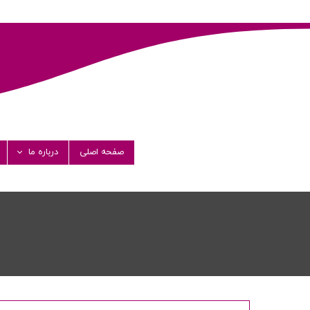
صفحه اصلی
درباره ما
داستان فارماشی
مدیران
پیام مدیرعامل
گواهی نامه ها
شرکت های همک