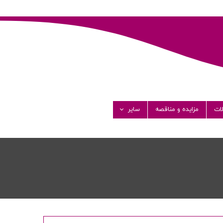
ات
مزایده و مناقصه
سایر
گالری تصاویر
گالری ویدئو
فرصت های شغلی