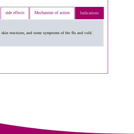
side effects
Mechanism of action
Indications
gic skin reactions, and some symptoms of the flu and cold.