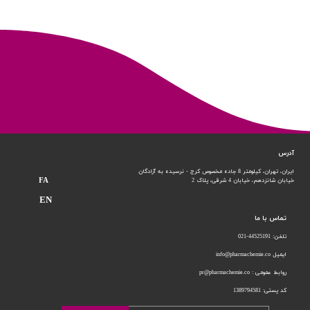
آدرس
ایران، تهران، کیلومتر 8 جاده مخصوص کرج - نرسیده به آزادگان
FA
خیابان شانزدهم،
خیابان 4 شرقی، پلاک 2
EN
تماس با ما
تلفن: 44525191-021
ایمیل info@pharmachemie.co
روابط عمومی : pr@pharmachemie.co
کد پستی: 1389794581