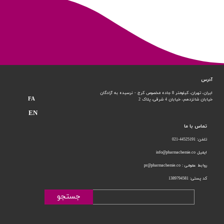
آدرس
ایران، تهران، کیلومتر 8 جاده مخصوص کرج - نرسیده به آزادگان
FA
خیابان شانزدهم،
خیابان 4 شرقی، پلاک 2
EN
تماس با ما
تلفن: 44525191-021
ایمیل info@pharmachemie.co
روابط عمومی : pr@pharmachemie.co
کد پستی: 1389794581
جستجو