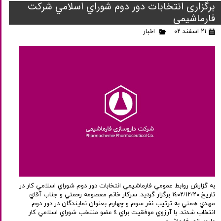
برگزاری انتخابات دور دوم شوراي اسلامي شرکت
فارماشیمی
۲۱ اسفند ۰۲
اخبار
به گزارش روابط عمومي فارماشيمي انتخابات دور دوم شوراي اسلامي كار در
تاريخ ١٤٠٢/١٢/٢٠ برگزار گرديد. سركار خانم معصومه رحمتي و جناب آقاي
مهدي همتي به ترتيب نفر سوم و چهارم بعنوان نمايندگان در دور دوم
انتخاب شدند. با آرزوي موفقيت براي ٤ عضو منتخب شوراي اسلامي كار