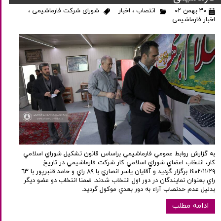
۳۰ بهمن ۰۲
انتصاب
،
اخبار
شورای شرکت فارماشیمی
،
اخبار فارماشیمی
به گزارش روابط عمومي فارماشيمي براساس قانون تشكيل شوراي اسلامي
كار، انتخاب اعضاي شوراي اسلامي كار شركت فارماشيمي در تاريخ
١٤٠٢/١١/٢٩ برگزار گرديد و آقايان ياسر انصاري با ٨٩ راي و حامد قنبرپور با ٦٣
راي بعنوان نمايندگان در دور اول انتخاب شدند. ضمنا انتخاب دو عضو ديگر
بدليل عدم حدنصاب آراء به دور بعدي موكول گرديد.
ادامه مطلب