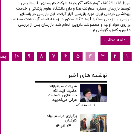
مورخ 1402/11/18، آزمایشگاه آکرودیته شرکت داروسازی فارماشیمی
توسط بازرسان محترم معاونت غذا و دارو دانشگاه علوم پزشکی و خدمات
بهداشتی درمانی ایران مورد بازرسی قرار گرفت. این بازرسی در راستای
بررسی و ارزیابی عملکرد آزمایشگاه مذکور در زمینه انجام آزمایشات مختلف
بر روی مواد اولیه و محصولات دارویی انجام شد. بازرسان پس از بررسی
دقیق و کامل، گزارشی از …
ادامه مطلب
۱
۲
۳
۴
۵
۶
۷
۸
۹
۱۰
بع
نوشته های اخیر
شهادت سرافرازانه
حضرت آیت‌الله
خامنه‌ای را تسلیت
عرض می‌نماییم
۱۱ اسفند ۰۴
برگزاری مراسم تولد
کارکنان
۰۴ آذر ۰۴