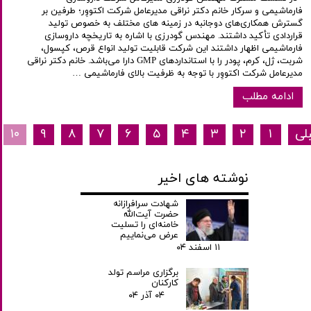
فارماشیمی و سرکار خانم دکتر نراقی مدیرعامل شرکت اکتووِر؛ طرفین بر
گسترش همکاری‌های دوجانبه در زمینه های مختلف به ‌خصوص تولید
قراردادی تأکید داشتند. مهندس گودرزی با اشاره به تاریخچه داروسازی
فارماشیمی اظهار داشتند این شرکت قابلیت تولید انواع قرص، کپسول،
شربت، ژل، کرم، پودر را با استانداردهای GMP دارا می‌باشد. خانم دکتر نراقی
مدیرعامل شرکت اکتووِر با توجه به ظرفیت بالای فارماشیمی …
ادامه مطلب
لی
۱
۲
۳
۴
۵
۶
۷
۸
۹
۱۰
نوشته های اخیر
شهادت سرافرازانه
حضرت آیت‌الله
خامنه‌ای را تسلیت
عرض می‌نماییم
۱۱ اسفند ۰۴
برگزاری مراسم تولد
کارکنان
۰۴ آذر ۰۴