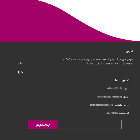
آدرس
ایران، تهران، کیلومتر 8 جاده مخصوص کرج - نرسیده به آزادگان
FA
خیابان شانزدهم،
خیابان 4 شرقی، پلاک 2
EN
تماس با ما
تلفن: 44525191-021
ایمیل info@pharmachemie.co
روابط عمومی : pr@pharmachemie.co
کد پستی: 1389794581
جستجو