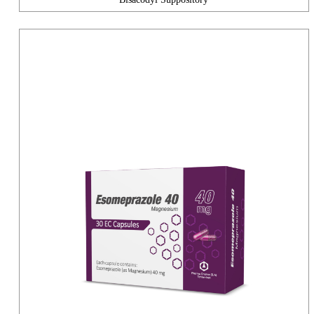
Bisacodyl Suppository