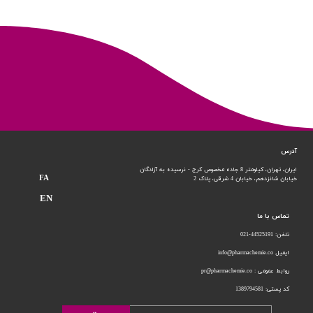
آدرس
ایران، تهران، کیلومتر 8 جاده مخصوص کرج - نرسیده به آزادگان
FA
خیابان شانزدهم،
خیابان 4 شرقی، پلاک 2
EN
تماس با ما
تلفن: 44525191-021
ایمیل info@pharmachemie.co
روابط عمومی : pr@pharmachemie.co
کد پستی: 1389794581