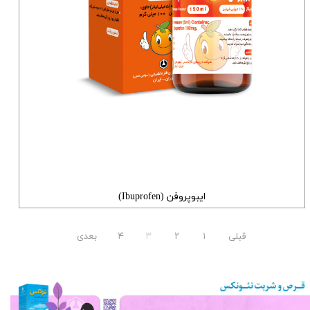
ایبوپروفن (Ibuprofen)
قبلی
۱
۲
۳
۴
بعدی