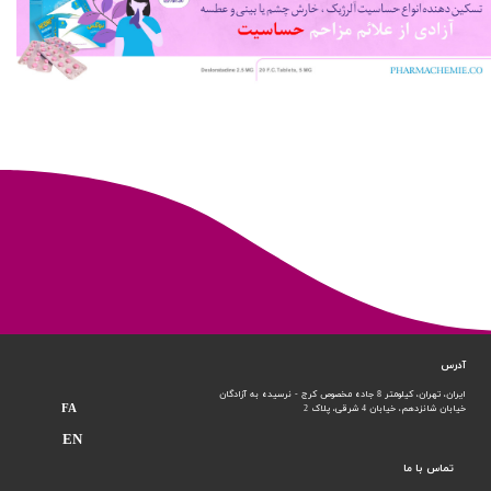
آدرس
ایران، تهران، کیلومتر 8 جاده مخصوص کرج - نرسیده به آزادگان
FA
خیابان شانزدهم،
خیابان 4 شرقی، پلاک 2
EN
تماس با ما