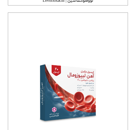
لووفلوکساسین | Levofloxacin