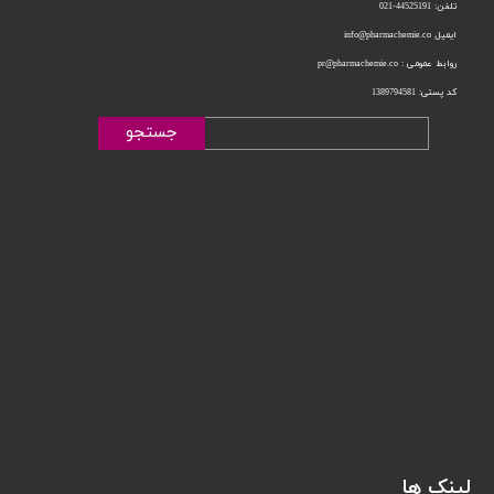
تلفن: 44525191-021
ایمیل info@pharmachemie.co
روابط عمومی : pr@pharmachemie.co
کد پستی: 1389794581
جستجو
لینک ها