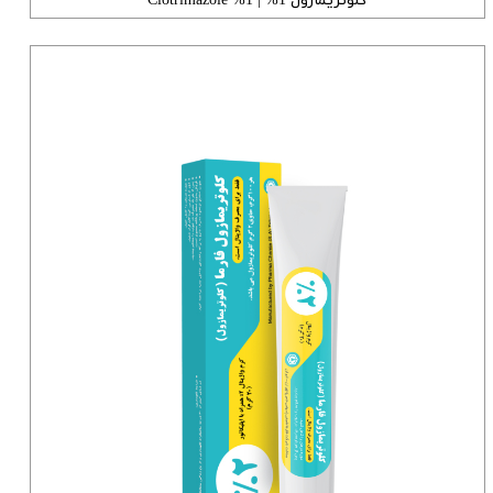
کلوتریمازول 1% | 1% Clotrimazole