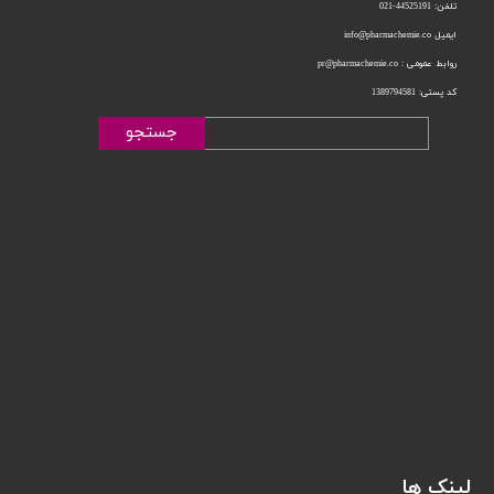
تلفن: 44525191-021
ایمیل info@pharmachemie.co
روابط عمومی : pr@pharmachemie.co
کد پستی: 1389794581
جستجو
لینک ها