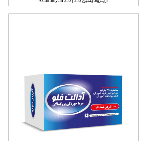
آزیترومایسین 250 | Azithromycin 250