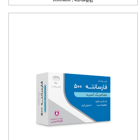
روبوسانته | Robosante