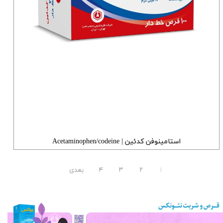
استامینوفن کدئین | Acetaminophen/codeine
۱
۲
۳
۴
بعدی