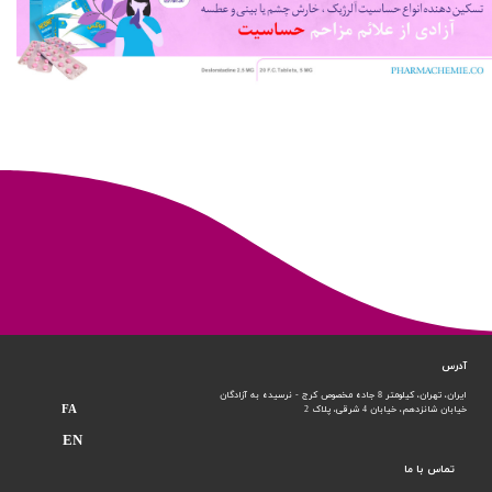
آدرس
ایران، تهران، کیلومتر 8 جاده مخصوص کرج - نرسیده به آزادگان
FA
خیابان شانزدهم،
خیابان 4 شرقی، پلاک 2
EN
تماس با ما