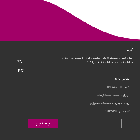
آدرس
ایران، تهران، کیلومتر 8 جاده مخصوص کرج - نرسیده به آزادگان
FA
خیابان شانزدهم،
خیابان 4 شرقی، پلاک 2
EN
تماس با ما
تلفن: 44525191-021
ایمیل info@pharmachemie.co
روابط عمومی : pr@pharmachemie.co
کد پستی: 1389794581
جستجو