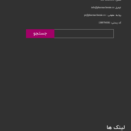
ایمیل info@pharmachemie.co
روابط عمومی : pr@pharmachemie.co
کد پستی: 1389794581
جستجو
لینک ها