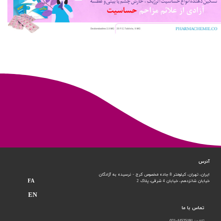
آدرس
ایران، تهران، کیلومتر 8 جاده مخصوص کرج - نرسیده به آزادگان
FA
خیابان شانزدهم،
خیابان 4 شرقی، پلاک 2
EN
تماس با ما
تلفن: 44525191-021