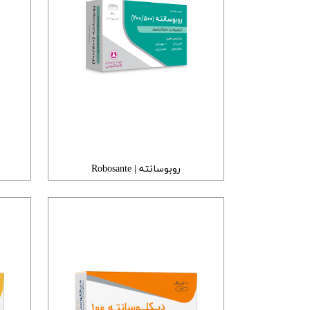
روبوسانته | Robosante