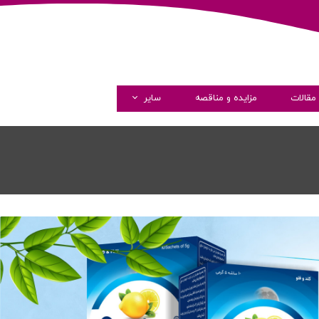
مقالات
مزایده و مناقصه
سایر
گالری تصاویر
گالری ویدئو
همکاری با ما