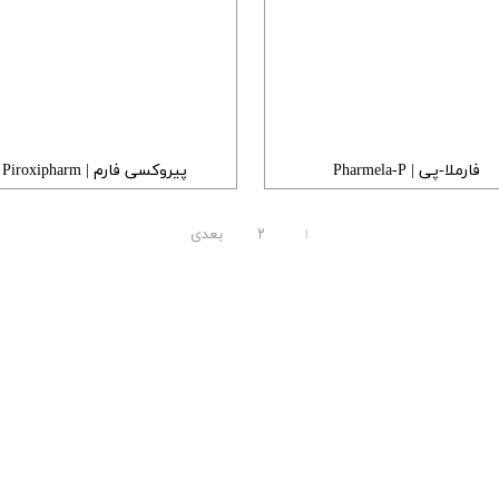
فارملا-پی | Pharmela-P
پیروکسی فارم | Piroxipharm
۱
۲
بعدی