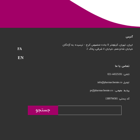
آدرس
ایران، تهران، کیلومتر 8 جاده مخصوص کرج - نرسیده به آزادگان
FA
خیابان شانزدهم،
خیابان 4 شرقی، پلاک 2
EN
تماس با ما
تلفن: 44525191-021
ایمیل info@pharmachemie.co
روابط عمومی : pr@pharmachemie.co
کد پستی: 1389794581
جستجو