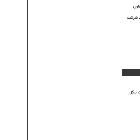
معاون
نی شرکت
برگزار