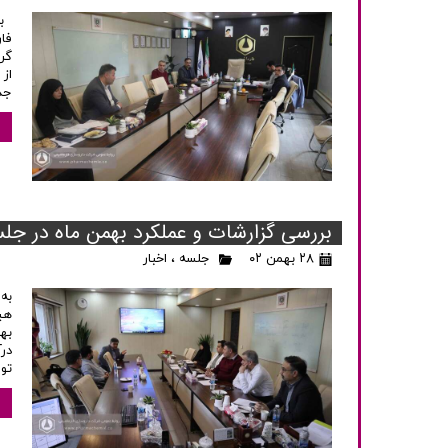
به
فا
گر
از
جد
بررسی گزارشات و عملکرد بهمن ماه در جل
۲۸ بهمن ۰۲
جلسه
،
اخبار
به
هی
به
در
تو