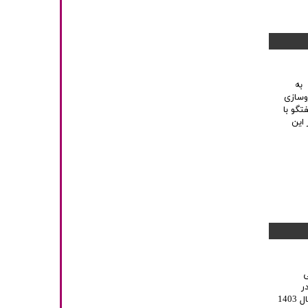
 به
وسازی
تگو با
 این
ومی
ر
راستای تصویب مسائل مالی شرکت مورد بحث و تبادل نظر قرار گرفت و کلیات بودجه سال 1403