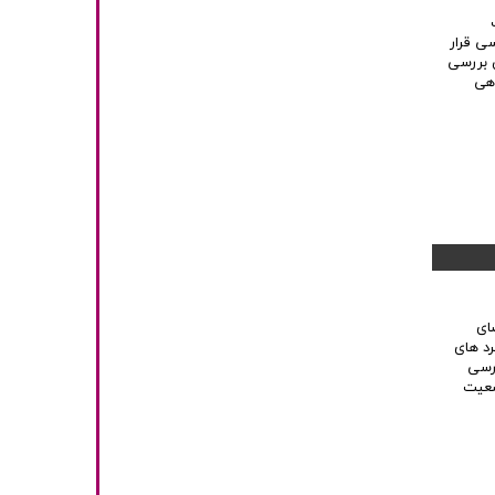
ی قرار
ن بررسی
اهی
ای
د های
ررسی
ضعیت