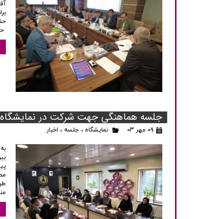
آق
بر
حض
حس
جلسه هماهنگی جهت شرکت در نمایشگاه بین‌
۰۹ مهر ۰۳
نمایشگاه
،
جلسه
،
اخبار
به
بین
پیش
مط
طرا
منا