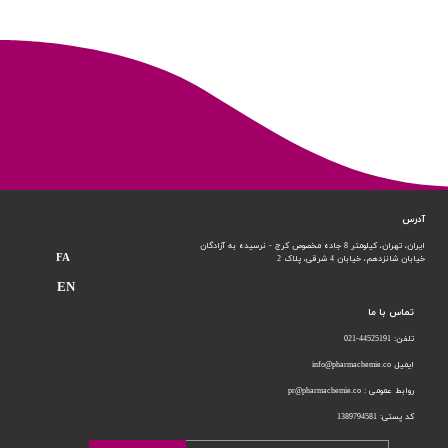
آدرس
ایران، تهران، کیلومتر 8 جاده مخصوص کرج - نرسیده به آزادگان
FA
خیابان شانزدهم،
خیابان 4 شرقی، پلاک 2
EN
تماس با ما
تلفن: 44525191-021
ایمیل info@pharmachemie.co
روابط عمومی : pr@pharmachemie.co
کد پستی: 1389794581