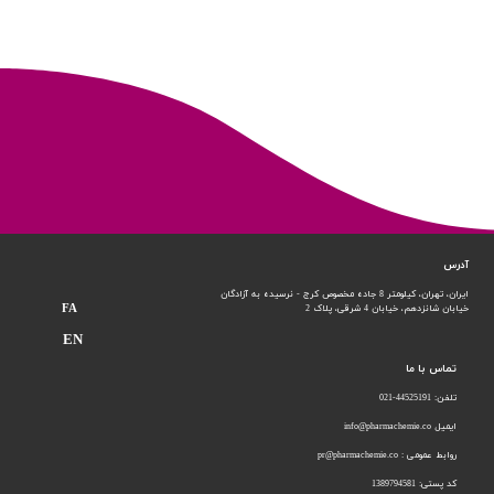
آدرس
ایران، تهران، کیلومتر 8 جاده مخصوص کرج - نرسیده به آزادگان
FA
خیابان شانزدهم،
خیابان 4 شرقی، پلاک 2
EN
تماس با ما
تلفن: 44525191-021
ایمیل info@pharmachemie.co
روابط عمومی : pr@pharmachemie.co
کد پستی: 1389794581