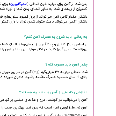
بدن شما از آهن برای تولید خون اضافی (
هموگلوبین
) برای 
اکسیژن از ریه‌های شما به سایر انحنای بدن شما و نوزاد شم
داشتن مقدار کافی آهن می‌تواند از بروز کمبود سلول‌ها
داشتن آنمی می‌تواند باعث متولد شدن نوزاد با وزن کمتر یا
چه زمانی باید شروع به مصرف آهن کنم؟
بر اساس مراکز کنترل و پیشگیری از بیماری‌ها (
CDC
)، شما 
(روزانه ۳۰ میلی‌گرم) کنید. در اکثر موارد، این مقدار آهن را از ویتامین بارداری خود دریافت خواهید کرد.
چقدر آهن باید مصرف کنم؟
شما حداقل نیاز به ۲۷ میلی‌گرم (
mg
) آهن در هر روز دوران 
بالای ۱۹ سال هستید مصرف داشته باشید. مادران شیرده ۱۸ سال و جوان‌ترها نیاز به ۱۰
غذاهایی که غنی از آهن هستند چه هستند؟
آهن را می‌توانید در گوشت، مرغ و غذاهای مبتنی بر گیاهی 
آهن (
Heme
) نوعی آهن است که بدن شما بهترین جذب را از 
آهن (
Nonheme
) نوع دیگری از آهن است که می‌توانید آن را 