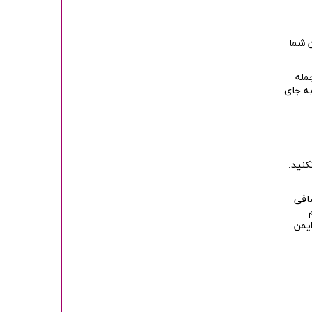
 شما
مله
به جای
یافت نکنید.
افی
ایمن