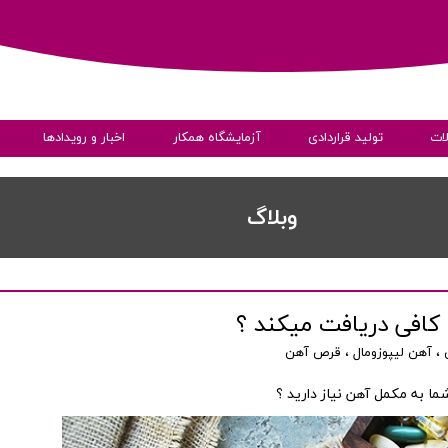
ات
تولید قراردادی
آزمایشگاه همکار
اخبار و رویدادها
ی
​​وبلاگ
 کافی دریافت میکند ؟
،
آهن لیپوزومال
،
قرص آهن
به داده ها
شما به مکمل آهن نیاز دارید ؟