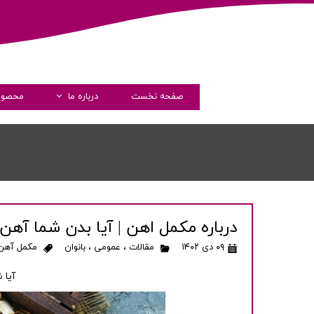
صفحه نخست
درباره ما
محصول
داستان فارماشیم
مدیران
پیام مدیرعامل
گواهی نامه ها
درباره مکمل اهن | آیا بدن شما آهن
شرکت های همکار
۰۹ دی ۱۴۰۲
مقالات
،
عمومی
،
بانوان
مکمل آهن
شفاف سازی و دسترسی آزاد 
آیا 