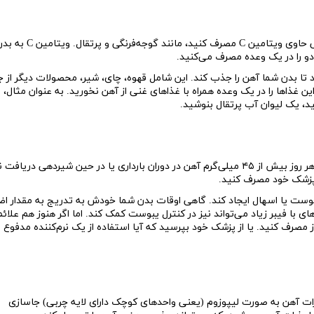
یی حاوی ویتامین
C
مصرف کنید، مانند گوجه‌فرنگی و پرتقال. ویتامین
C
به بدن
دو را در یک وعده مصرف می‌کنید.
د تا بدن شما آهن را جذب کند. این شامل قهوه، چای، شیر، محصولات دیگر از ج
ذاها را در یک وعده همراه با غذاهای غنی از آهن نخورید. به عنوان مثال، 
د، یک لیوان آب پرتقال بنوشید.
شما حداقل نیاز به ۲۷ میلی‌گرم آهن دارید، اما تلاش کنید هر روز بیش از ۴۵ میلی‌گرم آهن در دوران بارداری یا در حین شیردهی در
 پزشک خود مصرف کنید.
ست یا اسهال ایجاد کند. گاهی اوقات بدن شما خودش به تدریج به مقدار اض
 با فیبر زیاد می‌تواند نیز در کنترل یبوست کمک کند. اما اگر هنوز هم علائم
وز مصرف کنید. یا از پزشک خود بپرسید که آیا استفاده از یک نرم‌کننده مدفوع 
ات آهن به صورت لیپوزوم (یعنی واحدهای کوچک دارای لایه چربی) جاسازی