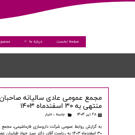
صفحه نخست
درباره ما
محصول
داستان فارماشیم
مدیران
پیام مدیرعامل
گواهی نامه ها
مجمع عمومی عادی سالیانه صاحبان 
شرکت های همکار
منتهی به ۳۰ اسفندماه ۱۴۰۳
شفاف سازی و دسترسی آزاد 
۲۸ تیر ۱۴۰۴
جلسه
،
اخبار
به گزارش روابط عمومی شرکت
داروسازی فارماشیمی
، مجمع ع
۳۰
اسفندماه
۱۴۰۳
به ریاست آقای دکتر سید جواد طباییان عضو