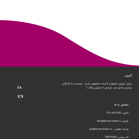
آدرس
ایران، تهران، کیلومتر 8 جاده مخصوص کرج - نرسیده به آزادگان
FA
خیابان شانزدهم،
خیابان 4 شرقی، پلاک 2
EN
تماس با ما
تلفن: 44525191-021
ایمیل info@pharmachemie.co
روابط عمومی : pr@pharmachemie.co
کد پستی: 1389794581