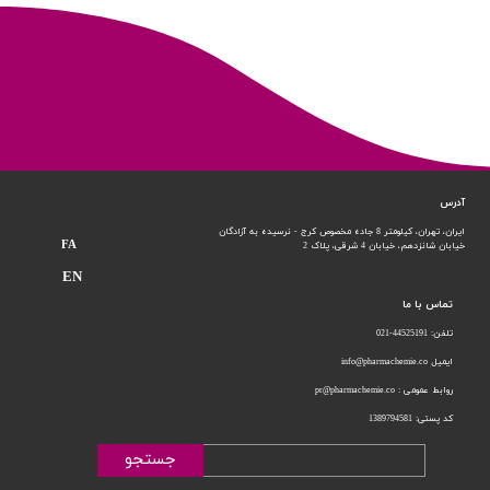
آدرس
ایران، تهران، کیلومتر 8 جاده مخصوص کرج - نرسیده به آزادگان
FA
خیابان شانزدهم،
خیابان 4 شرقی، پلاک 2
EN
تماس با ما
تلفن: 44525191-021
ایمیل info@pharmachemie.co
روابط عمومی : pr@pharmachemie.co
کد پستی: 1389794581
جستجو