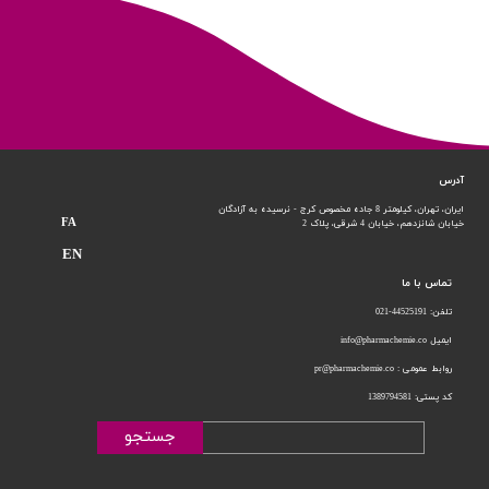
آدرس
ایران، تهران، کیلومتر 8 جاده مخصوص کرج - نرسیده به آزادگان
FA
خیابان شانزدهم،
خیابان 4 شرقی، پلاک 2
EN
تماس با ما
تلفن: 44525191-021
ایمیل info@pharmachemie.co
روابط عمومی : pr@pharmachemie.co
کد پستی: 1389794581
جستجو