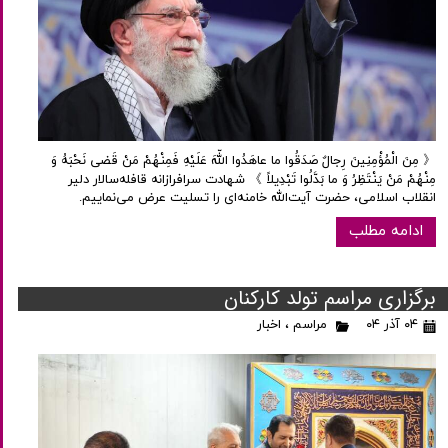
《 مِنَ الْمُؤْمِنِینَ رِجالٌ صَدَقُوا ما عاهَدُوا اللّهَ عَلَیْهِ فَمِنْهُمْ مَنْ قَضى نَحْبَهُ وَ
مِنْهُمْ مَنْ یَنْتَظِرُ وَ ما بَدَّلُوا تَبْدِیلاً 》 شهادت سرافرازانه قافله‌سالار دلیر
انقلاب اسلامی، حضرت آیت‌الله خامنه‌ای را تسلیت عرض می‌نماییم.
ادامه مطلب
برگزاری مراسم تولد کارکنان
۰۴ آذر ۰۴
مراسم
،
اخبار