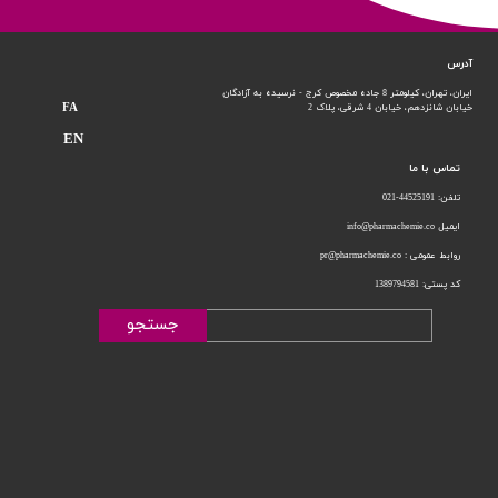
آدرس
ایران، تهران، کیلومتر 8 جاده مخصوص کرج - نرسیده به آزادگان
FA
خیابان شانزدهم،
خیابان 4 شرقی، پلاک 2
EN
تماس با ما
تلفن: 44525191-021
ایمیل info@pharmachemie.co
روابط عمومی : pr@pharmachemie.co
کد پستی: 1389794581
جستجو