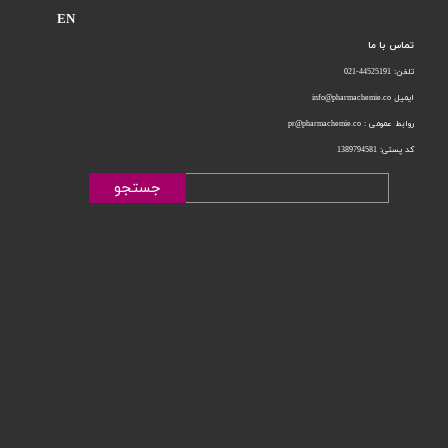
EN
تماس با ما
تلفن: 44525191-021
ایمیل info@pharmachemie.co
روابط عمومی : pr@pharmachemie.co
کد پستی: 1389794581
جستجو