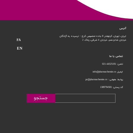
آدرس
ایران، تهران، کیلومتر 8 جاده مخصوص کرج - نرسیده به آزادگان
FA
خیابان شانزدهم،
خیابان 4 شرقی، پلاک 2
EN
تماس با ما
تلفن: 44525191-021
ایمیل info@pharmachemie.co
روابط عمومی : pr@pharmachemie.co
کد پستی: 1389794581
جستجو