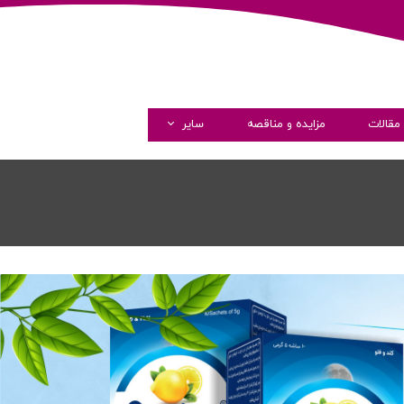
مقالات
مزایده و مناقصه
سایر
گالری تصاویر
گالری ویدئو
همکاری با ما