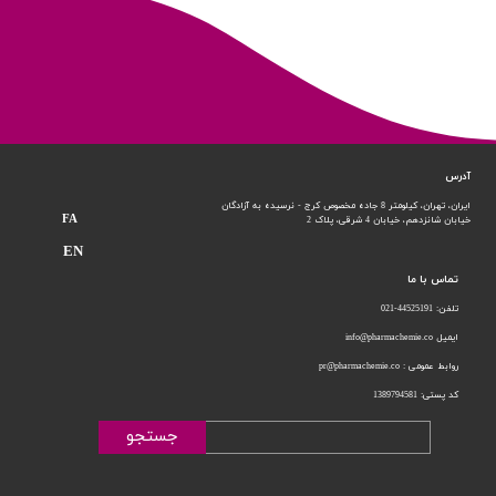
آدرس
ایران، تهران، کیلومتر 8 جاده مخصوص کرج - نرسیده به آزادگان
FA
خیابان شانزدهم،
خیابان 4 شرقی، پلاک 2
EN
تماس با ما
تلفن: 44525191-021
ایمیل info@pharmachemie.co
روابط عمومی : pr@pharmachemie.co
کد پستی: 1389794581
جستجو