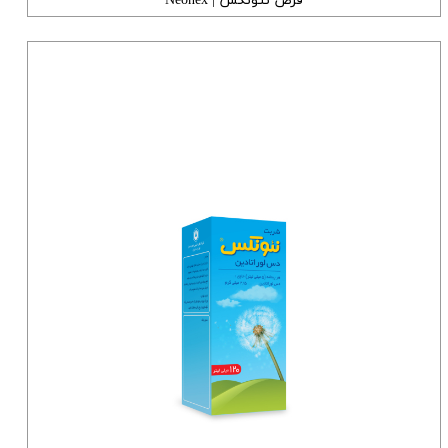
قرص نئونکس | Neonex