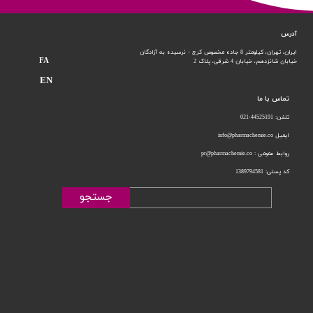
آدرس
ایران، تهران، کیلومتر 8 جاده مخصوص کرج - نرسیده به آزادگان
FA
خیابان شانزدهم،
خیابان 4 شرقی، پلاک 2
EN
تماس با ما
تلفن: 44525191-021
ایمیل info@pharmachemie.co
روابط عمومی : pr@pharmachemie.co
کد پستی: 1389794581
جستجو