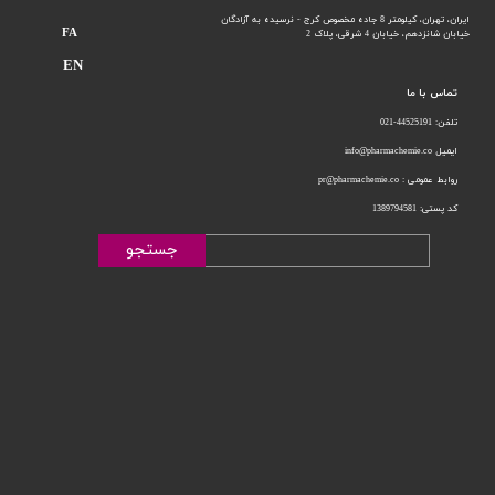
ایران، تهران، کیلومتر 8 جاده مخصوص کرج - نرسیده به آزادگان
FA
خیابان شانزدهم،
خیابان 4 شرقی، پلاک 2
EN
تماس با ما
تلفن: 44525191-021
ایمیل info@pharmachemie.co
روابط عمومی : pr@pharmachemie.co
کد پستی: 1389794581
جستجو