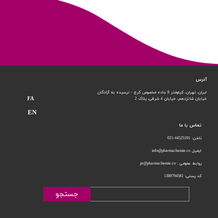
آدرس
ایران، تهران، کیلومتر 8 جاده مخصوص کرج - نرسیده به آزادگان
FA
خیابان شانزدهم،
خیابان 4 شرقی، پلاک 2
EN
تماس با ما
تلفن: 44525191-021
ایمیل info@pharmachemie.co
روابط عمومی : pr@pharmachemie.co
کد پستی: 1389794581
جستجو