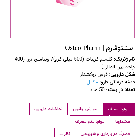
استئوفارم | Osteo Pharm
نام ژنریک:
کلسیم کربنات (500 میلی گرم)/ ویتامین دی (400
واحد بین المللی)
شکل دارویی:
قرص روکشدار
دسته درمانی دارو:
مکمل
تعداد در بسته:
50 عدد
عوارض جانبی
تداخلات دارویی
موارد مصرف
هشدارها
موارد منع مصرف
مصرف در بارداری و شیردهی
نظرات