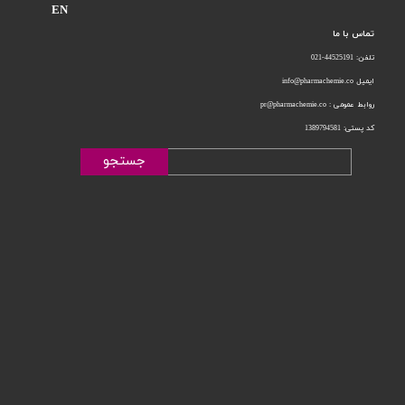
EN
تماس با ما
تلفن: 44525191-021
ایمیل info@pharmachemie.co
روابط عمومی : pr@pharmachemie.co
کد پستی: 1389794581
جستجو