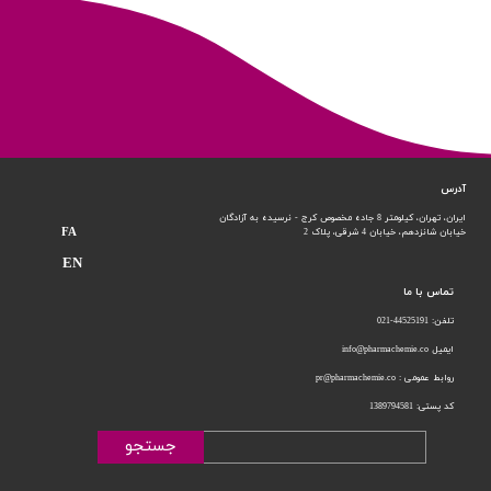
آدرس
ایران، تهران، کیلومتر 8 جاده مخصوص کرج - نرسیده به آزادگان
FA
خیابان شانزدهم،
خیابان 4 شرقی، پلاک 2
EN
تماس با ما
تلفن: 44525191-021
ایمیل info@pharmachemie.co
روابط عمومی : pr@pharmachemie.co
کد پستی: 1389794581
جستجو