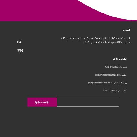
آدرس
ایران، تهران، کیلومتر 8 جاده مخصوص کرج - نرسیده به آزادگان
FA
خیابان شانزدهم،
خیابان 4 شرقی، پلاک 2
EN
تماس با ما
تلفن: 44525191-021
ایمیل info@pharmachemie.co
روابط عمومی : pr@pharmachemie.co
کد پستی: 1389794581
جستجو