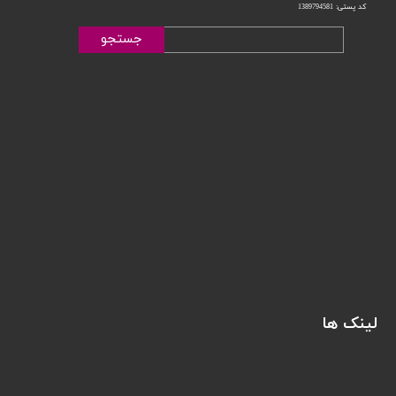
کد پستی: 1389794581
جستجو
لینک ها