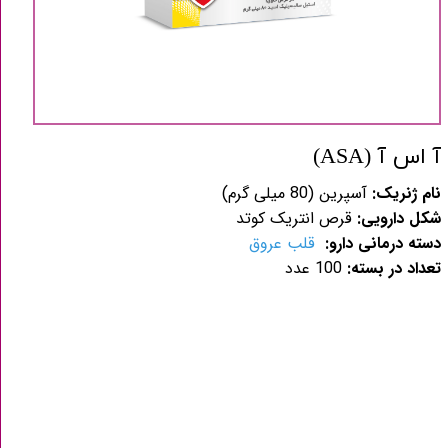
آ اس آ (ASA)
نام ژنریک:
آسپرین (80 میلی گرم)
شکل دارویی:
قرص انتریک کوتد
دسته درمانی دارو:
قلب عروق
تعداد در بسته:
100 عدد