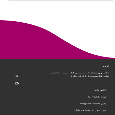
آدرس
ایران، تهران، کیلومتر 8 جاده مخصوص کرج - نرسیده به آزادگان
FA
خیابان شانزدهم،
خیابان 4 شرقی، پلاک 2
EN
تماس با ما
تلفن: 44525191-021
ایمیل info@pharmachemie.co
روابط عمومی : pr@pharmachemie.co