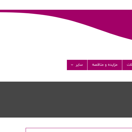
ات
مزایده و مناقصه
سایر
گالری تصاویر
گالری ویدئو
فرصت های شغلی