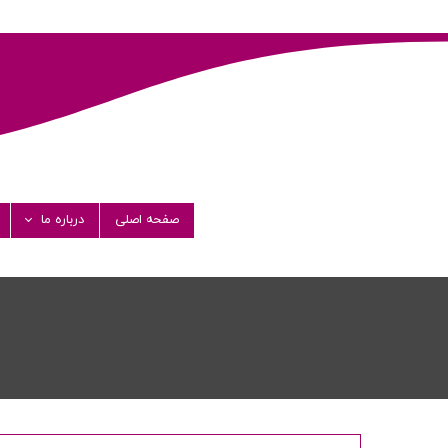
صفحه اصلی
درباره ما
داستان فارماشی
مدیران
پیام مدیرعامل
گواهی نامه ها
شرکت های همک