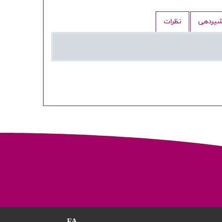
 شیردهی
نظرات