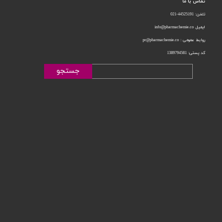
تماس با ما
تلفن: 44525191-021
ایمیل info@pharmachemie.co
روابط عمومی : pr@pharmachemie.co
کد پستی: 1389794581
جستجو