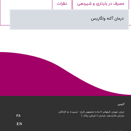
مصرف در بارداری و شیردهی
نظرات
درمان آکنه ولگاریس
آدرس
ایران، تهران، کیلومتر 8 جاده مخصوص کرج - نرسیده به آزادگان
FA
خیابان شانزدهم،
خیابان 4 شرقی، پلاک 2
EN