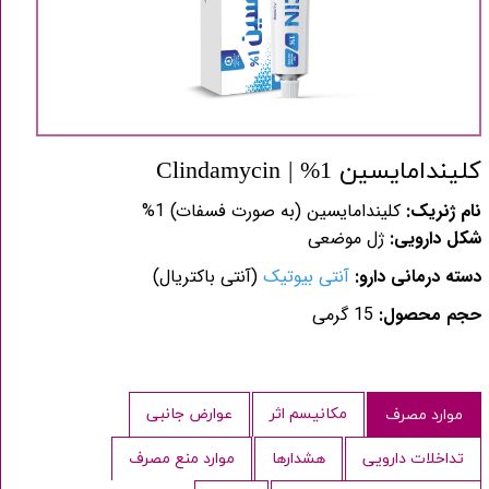
کلیندامایسین 1% | Clindamycin
نام ژنریک:
کلیندامایسین (به صورت فسفات) 1%
شکل دارویی:
ژل موضعی
دسته درمانی دارو:
آنتی بیوتیک
(آنتی باکتریال)
حجم محصول:
15 گرمی
مکانیسم اثر
عوارض جانبی
موارد مصرف
تداخلات دارویی
هشدارها
موارد منع مصرف