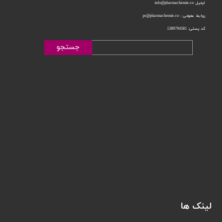
ایمیل info@pharmachemie.co
روابط عمومی : pr@pharmachemie.co
کد پستی: 1389794581
جستجو
لینک ها