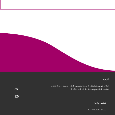
آدرس
ایران، تهران، کیلومتر 8 جاده مخصوص کرج - نرسیده به آزادگان
FA
خیابان شانزدهم،
خیابان 4 شرقی، پلاک 2
EN
تماس با ما
تلفن: 44525191-021