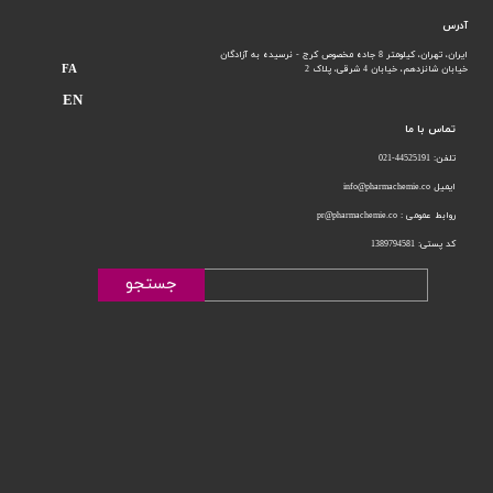
آدرس
ایران، تهران، کیلومتر 8 جاده مخصوص کرج - نرسیده به آزادگان
FA
خیابان شانزدهم،
خیابان 4 شرقی، پلاک 2
EN
تماس با ما
تلفن: 44525191-021
ایمیل info@pharmachemie.co
روابط عمومی : pr@pharmachemie.co
کد پستی: 1389794581
جستجو