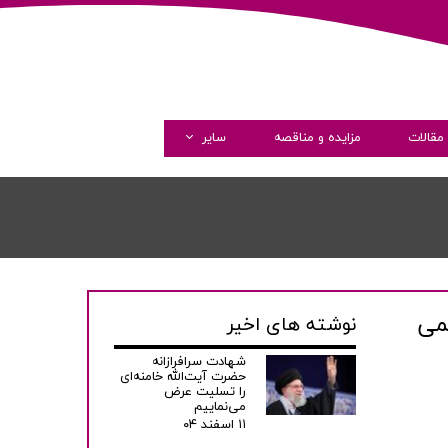
مقالات
مزایده و مناقصه
سایر
گالری تصاویر
گالری ویدئو
همکاری با ما
می
نوشته های اخیر
شهادت سرافرازانه
حضرت آیت‌الله خامنه‌ای
را تسلیت عرض
می‌نماییم
۱۱ اسفند ۰۴