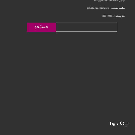
ایمیل info@pharmachemie.co
روابط عمومی : pr@pharmachemie.co
کد پستی: 1389794581
جستجو
لینک ها