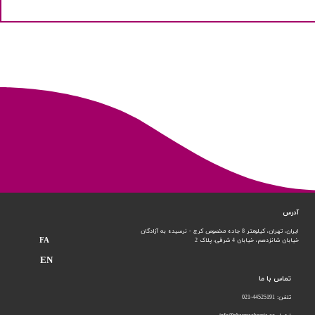
آدرس
ایران، تهران، کیلومتر 8 جاده مخصوص کرج - نرسیده به آزادگان
FA
خیابان شانزدهم،
خیابان 4 شرقی، پلاک 2
EN
تماس با ما
تلفن: 44525191-021