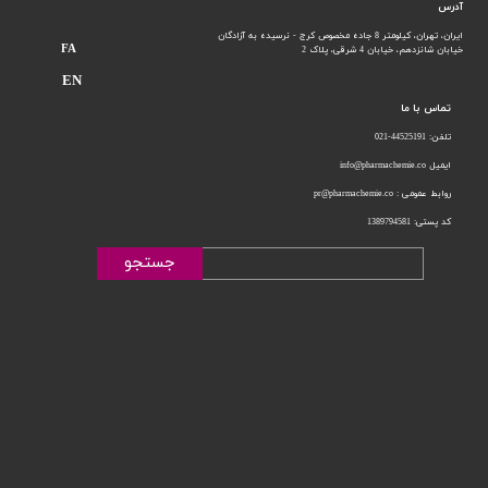
آدرس
ایران، تهران، کیلومتر 8 جاده مخصوص کرج - نرسیده به آزادگان
FA
خیابان شانزدهم،
خیابان 4 شرقی، پلاک 2
EN
تماس با ما
تلفن: 44525191-021
ایمیل info@pharmachemie.co
روابط عمومی : pr@pharmachemie.co
کد پستی: 1389794581
جستجو