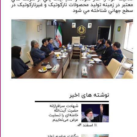
معتبر در زمينه توليد محصولات نارکوتيک و غيرنارکوتيک در
سطح جهاني شناخته مي شود
نوشته های اخیر
شهادت سرافرازانه
حضرت آیت‌الله
خامنه‌ای را تسلیت
عرض می‌نماییم
۱۱ اسفند ۰۴
برگزاری مراسم تولد