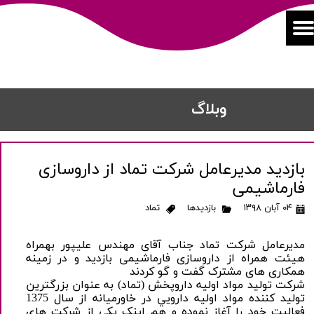
​​وبلاگ
بازدید مدیرعامل شرکت تماد از داروسازی
فارماشیمی
۰۴ آبان ۱۳۹۸
بازدیدها
تماد
مدیرعامل شرکت تماد جناب آقای مهندس علیپور بهمراه
هیئت همراه از داروسازی فارماشیمی بازدید و در زمینه
همکاری های مشترک گفت و گو کردند
شرکت توليد مواد اوليه داروپخش (تماد) به عنوان بزرگترين
توليد کننده مواد اوليه دارويي در خاورميانه از سال 1375
فعاليت خود را آغاز نموده و هم اينک يکي از شرکت‎ هاي