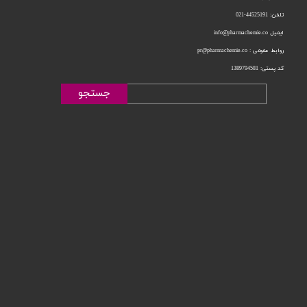
تلفن: 44525191-021
ایمیل info@pharmachemie.co
روابط عمومی : pr@pharmachemie.co
کد پستی: 1389794581
جستجو