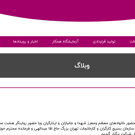
ات
تولید قراردادی
آزمایشگاه همکار
اخبار و رویدادها
ی
​​وبلاگ
به داده ها
ر خانوادهای معظم ومعزز شهدا و جانبازان و ایثارگران وبا حضور روایتگر هشت سا
شرکت برگزار گردید.