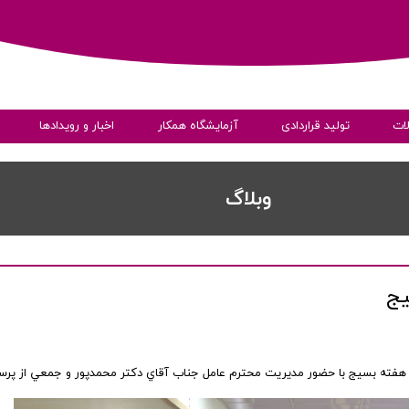
ات
تولید قراردادی
آزمایشگاه همکار
اخبار و رویدادها
ی
​​وبلاگ
یج
به داده ها
 هفته بسيج با حضور مديريت محترم عامل جناب آقاي دكتر محمدپور و جمعي از پرس