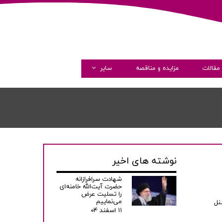
مقالات
مزایده و مناقصه
سایر
گالری تصاویر
گالری ویدئو
همکاری با ما
نوشته های اخیر
شهادت سرافرازانه
حضرت آیت‌الله خامنه‌ای
را تسلیت عرض
می‌نماییم
نل
۱۱ اسفند ۰۴