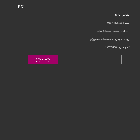
EN
تماس با ما
تلفن: 44525191-021
ایمیل info@pharmachemie.co
روابط عمومی : pr@pharmachemie.co
کد پستی: 1389794581
جستجو