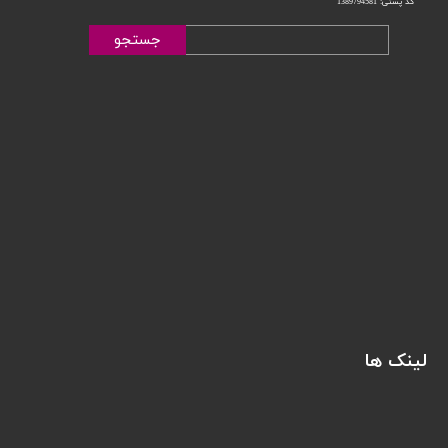
کد پستی: 1389794581
جستجو
لینک ها