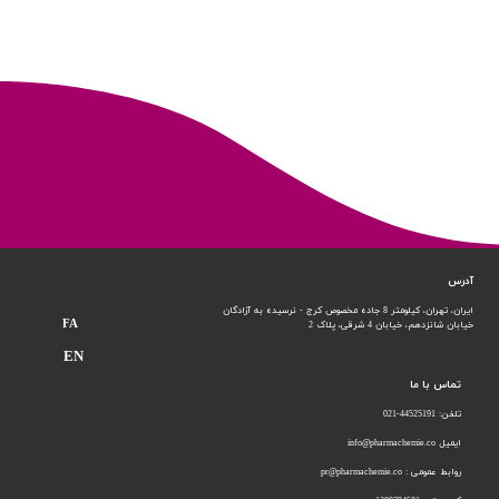
آدرس
ایران، تهران، کیلومتر 8 جاده مخصوص کرج - نرسیده به آزادگان
FA
خیابان شانزدهم،
خیابان 4 شرقی، پلاک 2
EN
تماس با ما
تلفن: 44525191-021
ایمیل info@pharmachemie.co
روابط عمومی : pr@pharmachemie.co