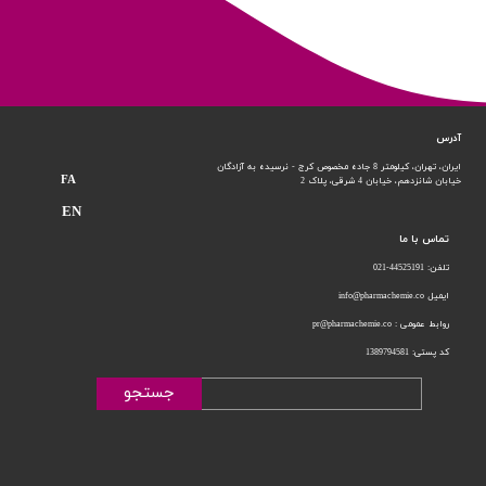
آدرس
ایران، تهران، کیلومتر 8 جاده مخصوص کرج - نرسیده به آزادگان
FA
خیابان شانزدهم،
خیابان 4 شرقی، پلاک 2
EN
تماس با ما
تلفن: 44525191-021
ایمیل info@pharmachemie.co
روابط عمومی : pr@pharmachemie.co
کد پستی: 1389794581
جستجو