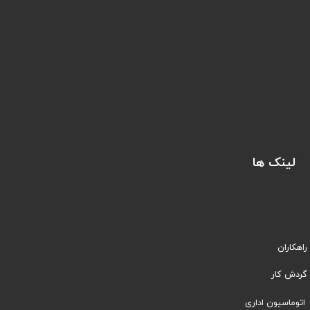
لینک ها
راهکاران
​​گردش کار
اتوماسیون اداری