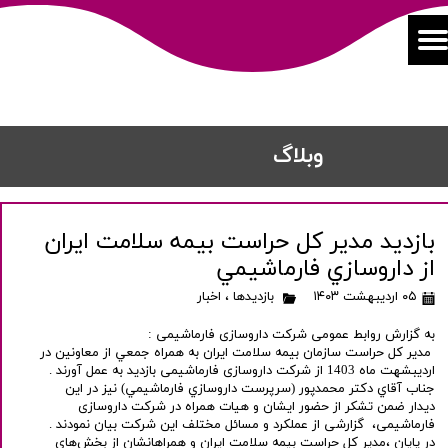
​​وبلاگ
بازديد مدير كل حراست بيمه سلامت ايران
از داروسازي فارماشيمي
۰۵ اردیبهشت ۱۴۰۳
بازدیدها
،
اخبار
به گزارش روابط عمومی شرکت داروسازی فارماشیمی :
مدير كل حراست سازمان بيمه سلامت ايران به همراه جمعي از معاونين در
اردیبشهت ماه 1403 از شرکت داروسازی فارماشیمی بازدید به عمل آورند .
جناب آقاي دكتر محمدپور (سرپرست داروسازي فارماشيمي) نیز در این
دیدار ضمن تشکر از حضور ایشان و هیات همراه در شرکت داروسازی
فارماشیمی، گزارشی از عملکرد و مسائل مختلف این شرکت بیان نمودند .
در پایان ،مدير كل حراست بيمه سلامت ايران و همراهانشان از بخش‌های