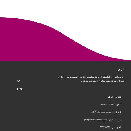
آدرس
ایران، تهران، کیلومتر 8 جاده مخصوص کرج - نرسیده به آزادگان
FA
خیابان شانزدهم،
خیابان 4 شرقی، پلاک 2
EN
تماس با ما
تلفن: 44525191-021
ایمیل info@pharmachemie.co
روابط عمومی : pr@pharmachemie.co
کد پستی: 1389794581