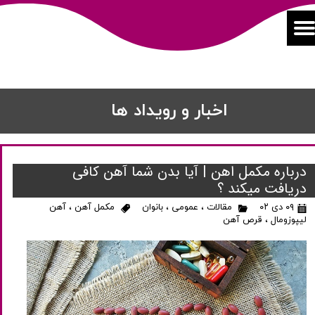
اخبار و رویداد ها
درباره مکمل اهن | آیا بدن شما آهن کافی
دریافت میکند ؟
۰۹ دی ۰۲
مقالات
،
عمومی
،
بانوان
مکمل آهن
،
آهن
لیپوزومال
،
قرص آهن