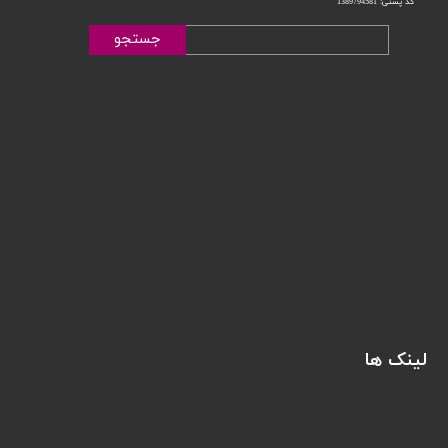
کد پستی: 1389794581
جستجو
لینک ها