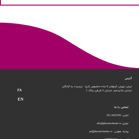
آدرس
ایران، تهران، کیلومتر 8 جاده مخصوص کرج - نرسیده به آزادگان
FA
خیابان شانزدهم،
خیابان 4 شرقی، پلاک 2
EN
تماس با ما
تلفن: 44525191-021
ایمیل info@pharmachemie.co
روابط عمومی : pr@pharmachemie.co