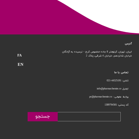
آدرس
ایران، تهران، کیلومتر 8 جاده مخصوص کرج - نرسیده به آزادگان
FA
خیابان شانزدهم،
خیابان 4 شرقی، پلاک 2
EN
تماس با ما
تلفن: 44525191-021
ایمیل info@pharmachemie.co
روابط عمومی : pr@pharmachemie.co
کد پستی: 1389794581
جستجو