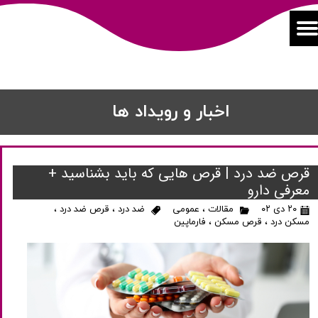
اخبار و رویداد ها
قرص ضد درد | قرص هایی که باید بشناسید +
معرفی دارو
۲۰ دی ۰۲
مقالات
،
عمومی
ضد درد
،
قرص ضد درد
،
مسکن درد
،
قرص مسکن
،
فارماپین