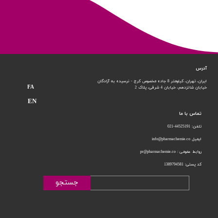
آدرس
ایران، تهران، کیلومتر 8 جاده مخصوص کرج - نرسیده به آزادگان
FA
خیابان شانزدهم،
خیابان 4 شرقی، پلاک 2
EN
تماس با ما
تلفن: 44525191-021
ایمیل info@pharmachemie.co
روابط عمومی : pr@pharmachemie.co
کد پستی: 1389794581
جستجو