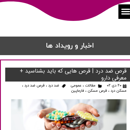
اخبار و رویداد ها
قرص ضد درد | قرص هایی که باید بشناسید +
معرفی دارو
۲۰ دی ۰۲
مقالات
،
عمومی
ضد درد
،
قرص ضد درد
،
مسکن درد
،
قرص مسکن
،
فارماپین